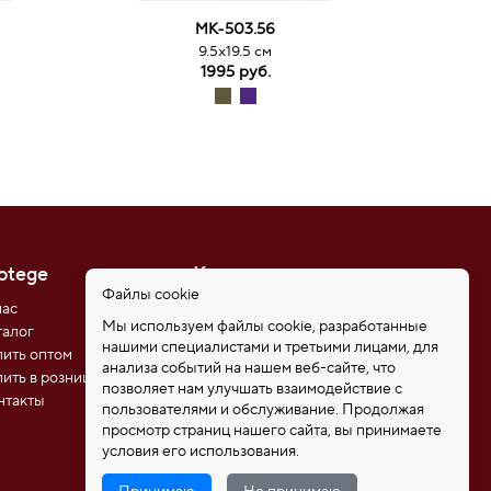
МК-503.56
9.5х19.5 см
1995 руб.
otege
Контакты
Файлы cookie
нас
8 (812) 611-08-81
Мы используем файлы cookie, разработанные
талог
8 (921) 346-85-39
нашими специалистами и третьими лицами, для
пить оптом
192102, Санкт-Петербург,
анализа событий на нашем веб-сайте, что
ул. Самойловой 5, ПСК
пить в розницу
позволяет нам улучшать взаимодействие с
"Нобелевская дорога"
нтакты
пользователями и обслуживание. Продолжая
protege_bags@mail.ru
просмотр страниц нашего сайта, вы принимаете
условия его использования.