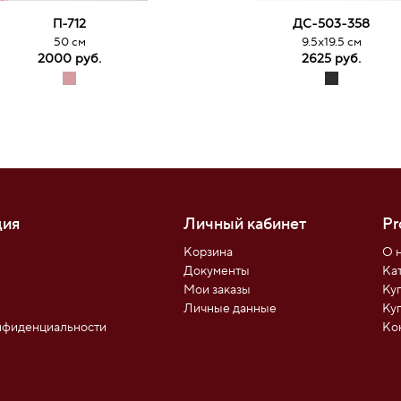
П-712
ДС-503-358
50 см
9.5х19.5 см
2000 руб.
2625 руб.
ия
Личный кабинет
Pr
Корзина
О 
Документы
Ка
Мои заказы
Ку
ы
Личные данные
Ку
нфиденциальности
Ко