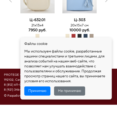
Ц-632.01
Ц-303
21
21х13х4
20х15х7 см
11
7950 руб.
10000 руб.
Файлы cookie
Мы используем файлы cookie, разработанные
нашими специалистами и третьими лицами, для
анализа событий на нашем веб-сайте, что
позволяет нам улучшать взаимодействие с
пользователями и обслуживание. Продолжая
PROTEGE ®
просмотр страниц нашего сайта, вы принимаете
192102, Санкт-Петербург, ул. Самойловой 5, ПСК "Нобелевская дорога"
условия его использования.
8 (812) 611-08-81
8 (921) 346-85-39
Принимаю
Не принимаю
© Разработка сайта НАМ ИНТЕРЕСНО