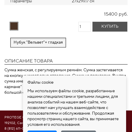
Параметры
27х29х17 см
15400 руб.
КУПИТЬ
Нубук "Вельвет"+ гладкая
ОПИСАНИЕ ТОВАРА
Сумка женская, с регулируемым ремнём. Сумка застегивается
на кнопку и имеет одно отделение. Сумка на подкладке. Внутри
сумка имеет карман на молнии и карман накладной "карман в
Файлы cookie
кармане" на молнии, из плотного материала. Cумка имеет
Мы используем файлы cookie, разработанные
большой объем, вместительная, самое широкое место - 40 см.
нашими специалистами и третьими лицами, для
анализа событий на нашем веб-сайте, что
позволяет нам улучшать взаимодействие с
пользователями и обслуживание. Продолжая
PROTEGE ®
просмотр страниц нашего сайта, вы принимаете
192102, Санкт-Петербург, ул. Самойловой 5, ПСК "Нобелевская дорога"
условия его использования.
8 (812) 611-08-81