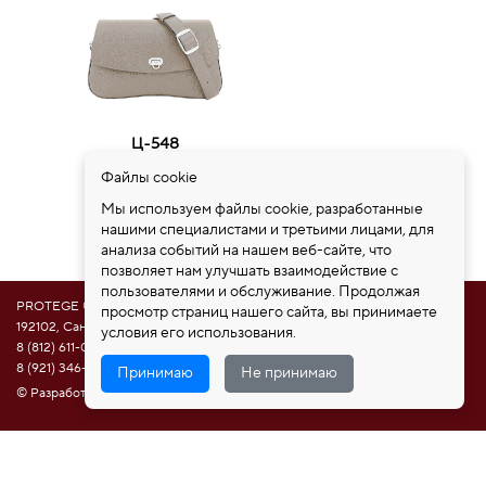
Ц-548
29х17,5х5,5см
Файлы cookie
11650 руб.
Мы используем файлы cookie, разработанные
нашими специалистами и третьими лицами, для
анализа событий на нашем веб-сайте, что
позволяет нам улучшать взаимодействие с
пользователями и обслуживание. Продолжая
PROTEGE ®
просмотр страниц нашего сайта, вы принимаете
192102, Санкт-Петербург, ул. Самойловой 5, ПСК "Нобелевская дорога"
условия его использования.
8 (812) 611-08-81
8 (921) 346-85-39
Принимаю
Не принимаю
© Разработка сайта НАМ ИНТЕРЕСНО