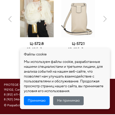
Ц-572.8
Ц-572.1
Ц
10х19,5х3 см
10х19,5х3 см
10х
3250 руб.
3900 руб.
32
Файлы cookie
Мы используем файлы cookie, разработанные
нашими специалистами и третьими лицами, для
анализа событий на нашем веб-сайте, что
позволяет нам улучшать взаимодействие с
пользователями и обслуживание. Продолжая
PROTEGE ®
просмотр страниц нашего сайта, вы принимаете
192102, Санкт-Петербург, ул. Самойловой 5, ПСК "Нобелевская дорога"
условия его использования.
8 (812) 611-08-81
8 (921) 346-85-39
Принимаю
Не принимаю
© Разработка сайта НАМ ИНТЕРЕСНО