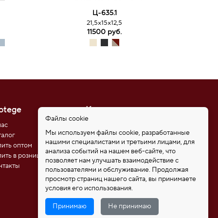
Ц-635.1
21,5х15х12,5
11500 руб.
otege
Контакты
Файлы cookie
нас
8 (812) 611-08-81
Мы используем файлы cookie, разработанные
талог
8 (921) 346-85-39
нашими специалистами и третьими лицами, для
пить оптом
192102, Санкт-Петербург,
анализа событий на нашем веб-сайте, что
ул. Самойловой 5, ПСК
пить в розницу
позволяет нам улучшать взаимодействие с
"Нобелевская дорога"
нтакты
пользователями и обслуживание. Продолжая
protege_bags@mail.ru
просмотр страниц нашего сайта, вы принимаете
условия его использования.
Принимаю
Не принимаю