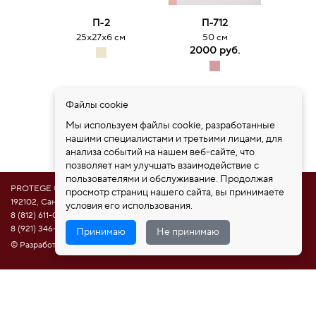
П-2
П-712
ДС
25х27х6 см
50 см
9.
2000 руб.
2
Файлы cookie
Мы используем файлы cookie, разработанные
нашими специалистами и третьими лицами, для
анализа событий на нашем веб-сайте, что
позволяет нам улучшать взаимодействие с
пользователями и обслуживание. Продолжая
PROTEGE ®
просмотр страниц нашего сайта, вы принимаете
192102, Санкт-Петербург, ул. Самойловой 5, ПСК "Нобелевская дорога"
условия его использования.
8 (812) 611-08-81
8 (921) 346-85-39
Принимаю
Не принимаю
© Разработка сайта НАМ ИНТЕРЕСНО