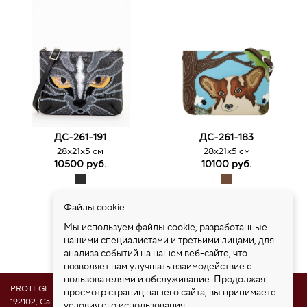
ДС-261-191
ДС-261-183
28х21х5 см
28х21х5 см
10500 руб.
10100 руб.
Файлы cookie
Страницы:
1
2
3
4
Мы используем файлы cookie, разработанные
Всего товаров: 53
нашими специалистами и третьими лицами, для
анализа событий на нашем веб-сайте, что
позволяет нам улучшать взаимодействие с
пользователями и обслуживание. Продолжая
PROTEGE ®
просмотр страниц нашего сайта, вы принимаете
192102, Санкт-Петербург, ул. Самойловой 5, ПСК "Нобелевская дорога"
условия его использования.