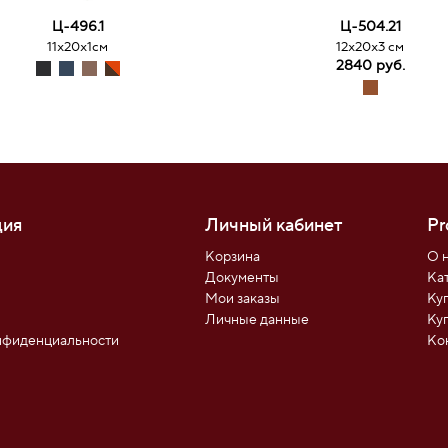
Ц-496.1
Ц-504.21
11х20х1см
12х20х3 см
2840 руб.
ия
Личный кабинет
Pr
Корзина
О 
Документы
Ка
Мои заказы
Ку
ы
Личные данные
Ку
нфиденциальности
Ко