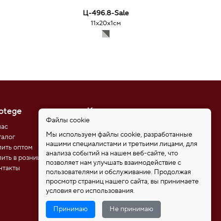
Ц-496.8-Sale
11х20х1см
otege
Контакты
Файлы cookie
нас
8 (812) 611-08-81
Мы используем файлы cookie, разработанные
талог
8 (921) 346-85-39
нашими специалистами и третьими лицами, для
пить оптом
192102, Санкт-Петербург,
анализа событий на нашем веб-сайте, что
ул. Самойловой 5, ПСК
пить в розницу
позволяет нам улучшать взаимодействие с
"Нобелевская дорога"
нтакты
пользователями и обслуживание. Продолжая
protege_bags@mail.ru
просмотр страниц нашего сайта, вы принимаете
условия его использования.
Принимаю
Не принимаю