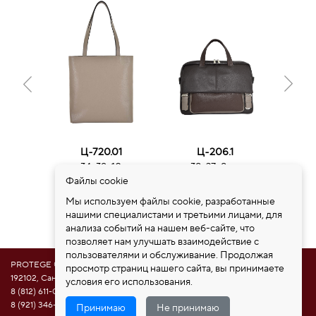
Ц-720.01
Ц-206.1
34х39х10
38х27х8 см
37
9600 руб.
15600 руб.
12
Файлы cookie
Мы используем файлы cookie, разработанные
нашими специалистами и третьими лицами, для
анализа событий на нашем веб-сайте, что
позволяет нам улучшать взаимодействие с
пользователями и обслуживание. Продолжая
PROTEGE ®
просмотр страниц нашего сайта, вы принимаете
192102, Санкт-Петербург, ул. Самойловой 5, ПСК "Нобелевская дорога"
условия его использования.
8 (812) 611-08-81
8 (921) 346-85-39
Принимаю
Не принимаю