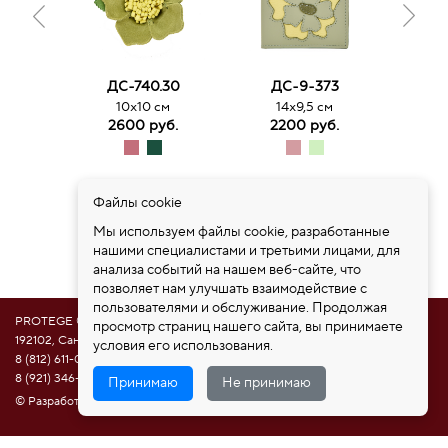
П
ДС-740.30
ДС-9-373
9.
10х10 см
14х9,5 см
2600 руб.
2200 руб.
Файлы cookie
Мы используем файлы cookie, разработанные
нашими специалистами и третьими лицами, для
анализа событий на нашем веб-сайте, что
позволяет нам улучшать взаимодействие с
пользователями и обслуживание. Продолжая
PROTEGE ®
просмотр страниц нашего сайта, вы принимаете
192102, Санкт-Петербург, ул. Самойловой 5, ПСК "Нобелевская дорога"
условия его использования.
8 (812) 611-08-81
8 (921) 346-85-39
Принимаю
Не принимаю
© Разработка сайта НАМ ИНТЕРЕСНО