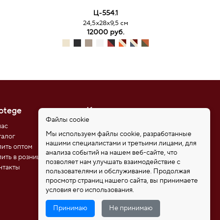
Ц-554.1
24,5х28х9,5 см
12000 руб.
otege
Контакты
Файлы cookie
нас
8 (812) 611-08-81
Мы используем файлы cookie, разработанные
талог
8 (921) 346-85-39
нашими специалистами и третьими лицами, для
пить оптом
192102, Санкт-Петербург,
анализа событий на нашем веб-сайте, что
ул. Самойловой 5, ПСК
пить в розницу
позволяет нам улучшать взаимодействие с
"Нобелевская дорога"
нтакты
пользователями и обслуживание. Продолжая
protege_bags@mail.ru
просмотр страниц нашего сайта, вы принимаете
условия его использования.
Принимаю
Не принимаю