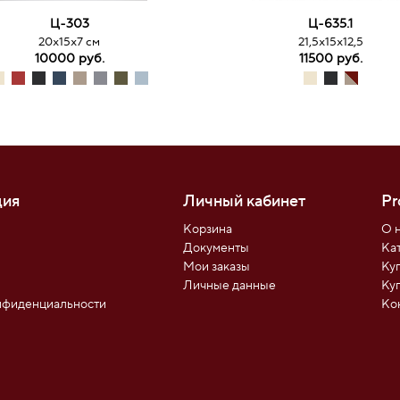
Ц-303
Ц-635.1
20х15х7 см
21,5х15х12,5
10000 руб.
11500 руб.
ия
Личный кабинет
Pr
Корзина
О 
Документы
Ка
Мои заказы
Ку
ы
Личные данные
Ку
нфиденциальности
Ко