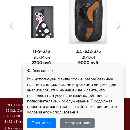
П-9-376
ДС-632-375
ДС
9,5х14 см
21х13х4
3
2200 руб.
9000 руб.
15
Файлы cookie
Мы используем файлы cookie, разработанные
нашими специалистами и третьими лицами, для
анализа событий на нашем веб-сайте, что
позволяет нам улучшать взаимодействие с
пользователями и обслуживание. Продолжая
PROTEGE ®
просмотр страниц нашего сайта, вы принимаете
192102, Санкт-Петербург, ул. Самойловой 5, ПСК "Нобелевская дорога"
условия его использования.
8 (812) 611-08-81
8 (921) 346-85-39
Принимаю
Не принимаю
© Разработка сайта НАМ ИНТЕРЕСНО