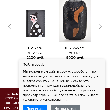
П-9-376
ДС-632-375
ДС
9,5х14 см
21х13х4
3
2200 руб.
9000 руб.
15
Файлы cookie
Мы используем файлы cookie, разработанные
нашими специалистами и третьими лицами, для
анализа событий на нашем веб-сайте, что
позволяет нам улучшать взаимодействие с
пользователями и обслуживание. Продолжая
PROTEGE ®
просмотр страниц нашего сайта, вы принимаете
192102, Санкт-Петербург, ул. Самойловой 5, ПСК "Нобелевская дорога"
условия его использования.
8 (812) 611-08-81
8 (921) 346-85-39
Принимаю
Не принимаю