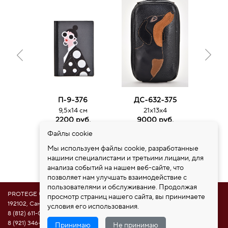
П-9-376
ДС-632-375
ДС
9,5х14 см
21х13х4
3
2200 руб.
9000 руб.
15
Файлы cookie
Мы используем файлы cookie, разработанные
нашими специалистами и третьими лицами, для
анализа событий на нашем веб-сайте, что
позволяет нам улучшать взаимодействие с
пользователями и обслуживание. Продолжая
PROTEGE ®
просмотр страниц нашего сайта, вы принимаете
192102, Санкт-Петербург, ул. Самойловой 5, ПСК "Нобелевская дорога"
условия его использования.
8 (812) 611-08-81
8 (921) 346-85-39
Принимаю
Не принимаю