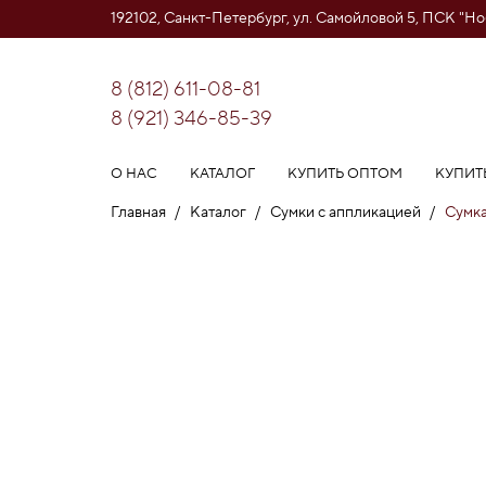
192102, Санкт-Петербург, ул. Самойловой 5, ПСК "Н
8 (812) 611-08-81
8 (921) 346-85-39
О НАС
КАТАЛОГ
КУПИТЬ ОПТОМ
КУПИТ
Главная
/
Каталог
/
Сумки с аппликацией
/
Сумка