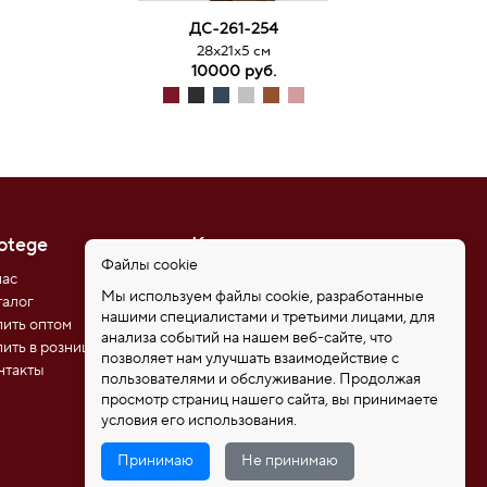
ДС-261-254
28х21х5 см
10000 руб.
otege
Контакты
Файлы cookie
нас
8 (812) 611-08-81
Мы используем файлы cookie, разработанные
талог
8 (921) 346-85-39
нашими специалистами и третьими лицами, для
пить оптом
192102, Санкт-Петербург,
анализа событий на нашем веб-сайте, что
ул. Самойловой 5, ПСК
пить в розницу
позволяет нам улучшать взаимодействие с
"Нобелевская дорога"
нтакты
пользователями и обслуживание. Продолжая
protege_bags@mail.ru
просмотр страниц нашего сайта, вы принимаете
условия его использования.
Принимаю
Не принимаю