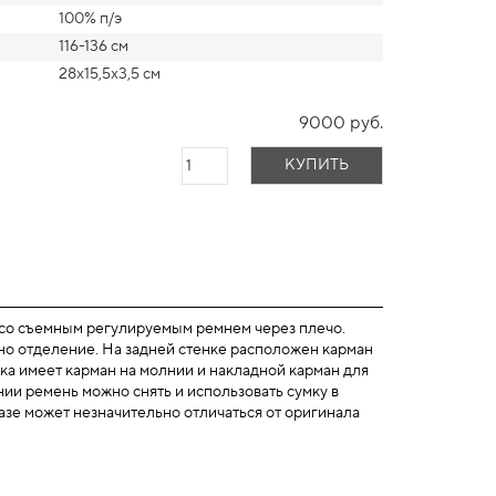
100% п/э
116-136 см
28х15,5х3,5 см
9000 руб.
КУПИТЬ
 со съемным регулируемым ремнем через плечо.
но отделение. На задней стенке расположен карман
мка имеет карман на молнии и накладной карман для
ии ремень можно снять и использовать сумку в
казе может незначительно отличаться от оригинала