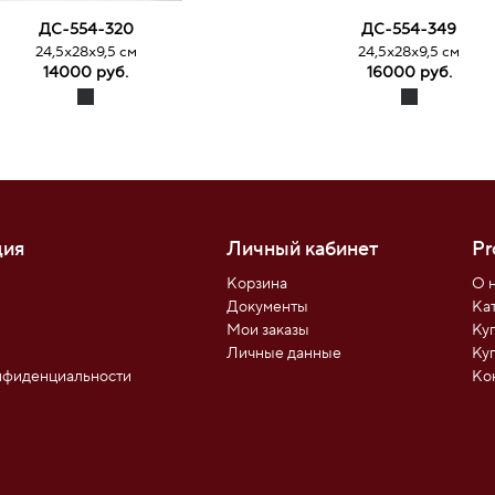
ДС-554-320
ДС-554-349
24,5х28х9,5 см
24,5х28х9,5 см
14000 руб.
16000 руб.
ия
Личный кабинет
Pr
Корзина
О 
Документы
Ка
Мои заказы
Ку
ы
Личные данные
Ку
нфиденциальности
Ко