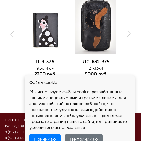
П-9-376
ДС-632-375
ДС
9,5х14 см
21х13х4
3
2200 руб.
9000 руб.
15
Файлы cookie
Мы используем файлы cookie, разработанные
нашими специалистами и третьими лицами, для
анализа событий на нашем веб-сайте, что
позволяет нам улучшать взаимодействие с
пользователями и обслуживание. Продолжая
PROTEGE ®
просмотр страниц нашего сайта, вы принимаете
192102, Санкт-Петербург, ул. Самойловой 5, ПСК "Нобелевская дорога"
условия его использования.
8 (812) 611-08-81
8 (921) 346-85-39
Принимаю
Не принимаю