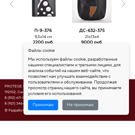
П-9-376
ДС-632-375
ДС
9,5х14 см
21х13х4
3
2200 руб.
9000 руб.
15
Файлы cookie
Мы используем файлы cookie, разработанные
нашими специалистами и третьими лицами, для
анализа событий на нашем веб-сайте, что
позволяет нам улучшать взаимодействие с
пользователями и обслуживание. Продолжая
PROTEGE ®
просмотр страниц нашего сайта, вы принимаете
192102, Санкт-Петербург, ул. Самойловой 5, ПСК "Нобелевская дорога"
условия его использования.
8 (812) 611-08-81
8 (921) 346-85-39
Принимаю
Не принимаю
© Разработка сайта НАМ ИНТЕРЕСНО