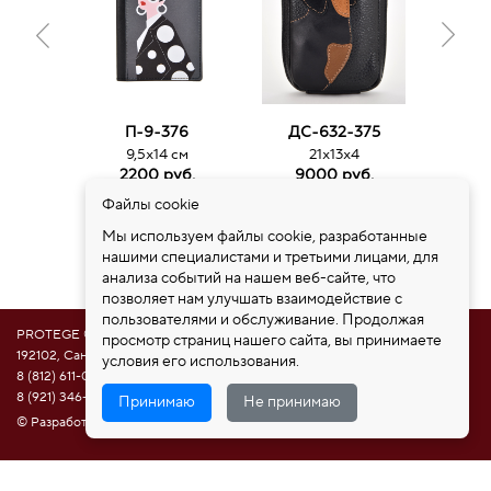
П-9-376
ДС-632-375
ДС
9,5х14 см
21х13х4
3
2200 руб.
9000 руб.
15
Файлы cookie
Мы используем файлы cookie, разработанные
нашими специалистами и третьими лицами, для
анализа событий на нашем веб-сайте, что
позволяет нам улучшать взаимодействие с
пользователями и обслуживание. Продолжая
PROTEGE ®
просмотр страниц нашего сайта, вы принимаете
192102, Санкт-Петербург, ул. Самойловой 5, ПСК "Нобелевская дорога"
условия его использования.
8 (812) 611-08-81
8 (921) 346-85-39
Принимаю
Не принимаю
© Разработка сайта НАМ ИНТЕРЕСНО