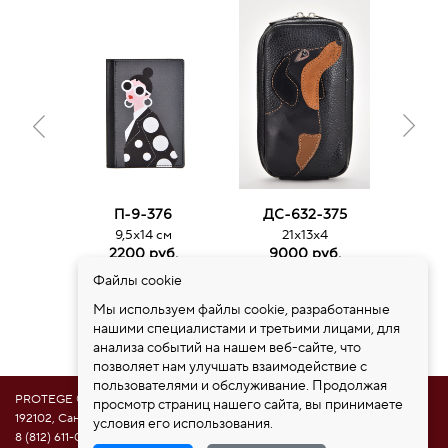
П-9-376
ДС-632-375
ДС
9,5х14 см
21х13х4
3
2200 руб.
9000 руб.
15
Файлы cookie
Мы используем файлы cookie, разработанные
нашими специалистами и третьими лицами, для
анализа событий на нашем веб-сайте, что
позволяет нам улучшать взаимодействие с
пользователями и обслуживание. Продолжая
PROTEGE ®
просмотр страниц нашего сайта, вы принимаете
192102, Санкт-Петербург, ул. Самойловой 5, ПСК "Нобелевская дорога"
условия его использования.
8 (812) 611-08-81